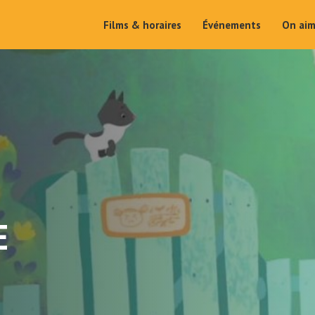
Films & horaires
Événements
On ai
E