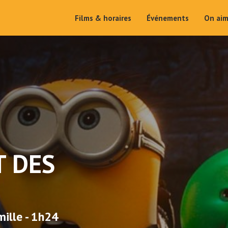
Films & horaires
Événements
On ai
T DES
ille - 1h24