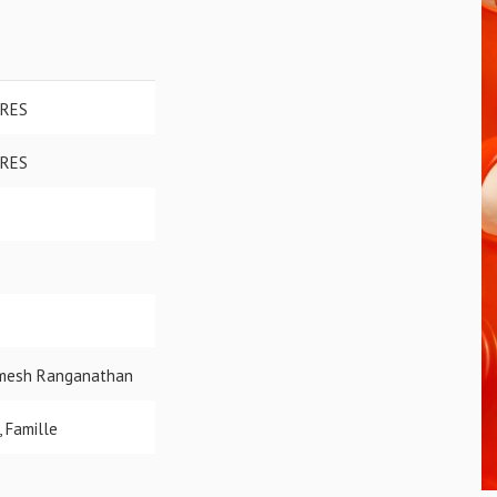
TRES
TRES
Romesh Ranganathan
, Famille