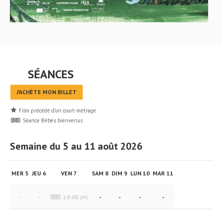
SÉANCES
J'ACHÈTE MON BILLET
Film précédé d’un court-métrage
Séance Bébés bienvenus
Semaine du 5 au 11 août 2026
MER 5
JEU 6
VEN 7
SAM 8
DIM 9
LUN 10
MAR 11
-
-
10:00
-
-
-
-
(VF)