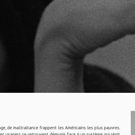
e, de maltraitance frappent les Américains les plus pauvres.
et usagers se retrouvent démunis face à un système qui régit