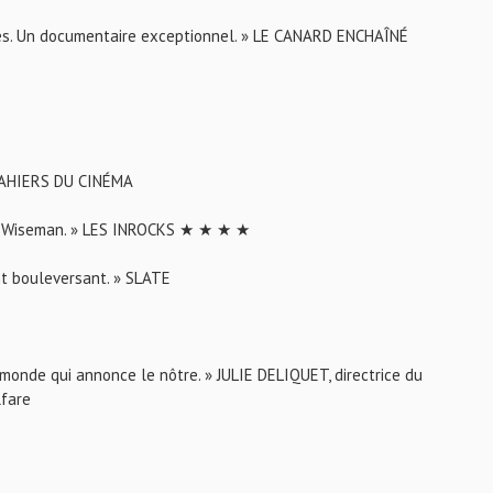
les. Un documentaire exceptionnel. » LE CANARD ENCHAÎNÉ
S CAHIERS DU CINÉMA
ck Wiseman. » LES INROCKS ★ ★ ★ ★
ent bouleversant. » SLATE
n monde qui annonce le nôtre. » JULIE DELIQUET, directrice du
lfare