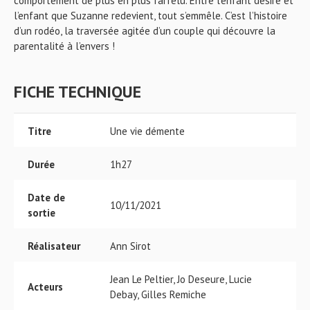
comportement de plus en plus farfelu. Entre l’enfant désiré et
l’enfant que Suzanne redevient, tout s’emmêle. C’est l’histoire
d’un rodéo, la traversée agitée d’un couple qui découvre la
parentalité à l’envers !
FICHE TECHNIQUE
Titre
Une vie démente
Durée
1h27
Date de
10/11/2021
sortie
Réalisateur
Ann Sirot
Jean Le Peltier, Jo Deseure, Lucie
Acteurs
Debay, Gilles Remiche