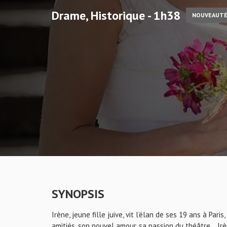
Drame, Historique - 1h38
NOUVEAUT
SYNOPSIS
Irène, jeune fille juive, vit l’élan de ses 19 ans à Pari
amitiés, son nouvel amour, sa passion du théâtre… Irè