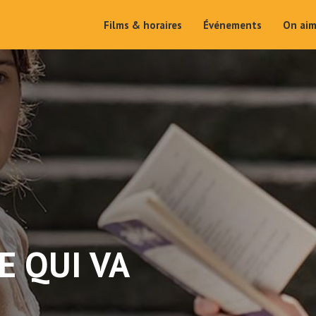
Films & horaires
Événements
On ai
E QUI VA