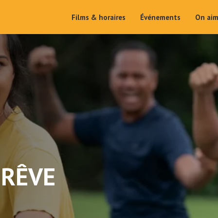
Films & horaires
Événements
On ai
 RÊVE