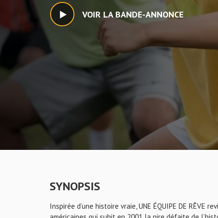
VOIR LA BANDE-ANNONCE
SYNOPSIS
Inspirée d’une histoire vraie, UNE ÉQUIPE DE RÊVE revi
américaines qui subit en 2001 la pire défaite de l’hist