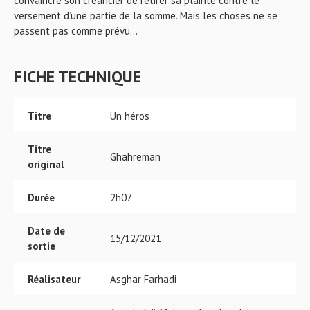
convaincre son créancier de retirer sa plainte contre le
versement d’une partie de la somme. Mais les choses ne se
passent pas comme prévu…
FICHE TECHNIQUE
Titre
Un héros
Titre
Ghahreman
original
Durée
2h07
Date de
15/12/2021
sortie
Réalisateur
Asghar Farhadi