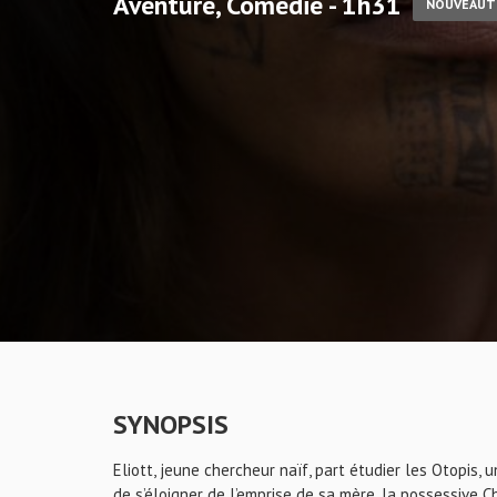
Aventure, Comédie - 1h31
NOUVEAUT
SYNOPSIS
Eliott, jeune chercheur naïf, part étudier les Otopis, 
de s’éloigner de l’emprise de sa mère, la possessive Ch