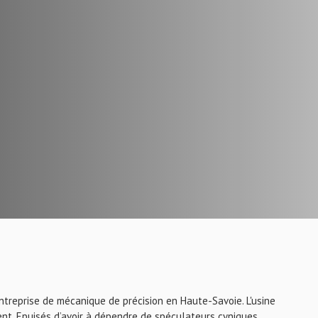
ntreprise de mécanique de précision en Haute-Savoie. L'usine
nt. Epuisés d’avoir à dépendre de spéculateurs cyniques,