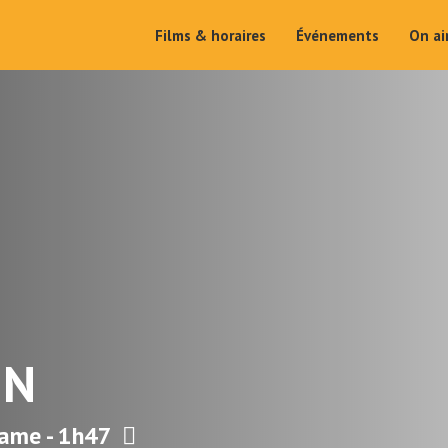
Films & horaires
Événements
On a
IN
rame - 1h47