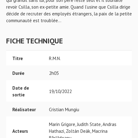
qui grandit sans lui, pour son père resté seul et il souhaite
revoir Csilla, son ex-petite amie. Quand l’usine que Csilla dirige
décide de recruter des employés étrangers, la paix de la petite
communauté est troublée…
FICHE TECHNIQUE
Titre
R.M.N.
Durée
2h05
Date de
19/10/2022
sortie
Réalisateur
Cristian Mungiu
Marin Grigore, Judith State, Andras
Acteurs
Hathazi, Zoltán Deák, Macrina
Bârlădeanu