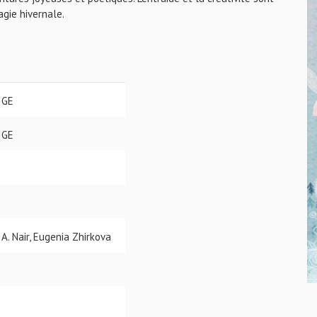
gie hivernale.
IGE
IGE
 A. Nair, Eugenia Zhirkova