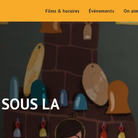
Films & horaires
Événements
On ai
 SOUS LA