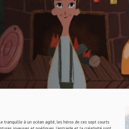
e tranquille à un océan agité, les héros de ces sept courts
ures joyeuses et poétiques. L’entraide et la créativité sont