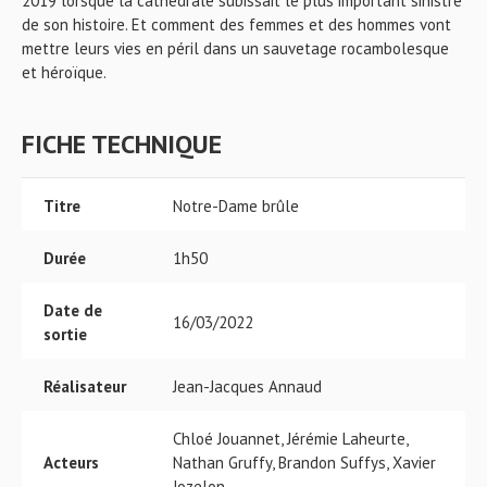
2019 lorsque la cathédrale subissait le plus important sinistre
de son histoire. Et comment des femmes et des hommes vont
mettre leurs vies en péril dans un sauvetage rocambolesque
et héroïque.
FICHE TECHNIQUE
Titre
Notre-Dame brûle
Durée
1h50
Date de
16/03/2022
sortie
Réalisateur
Jean-Jacques Annaud
Chloé Jouannet, Jérémie Laheurte,
Acteurs
Nathan Gruffy, Brandon Suffys, Xavier
Jozelon