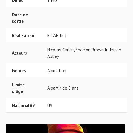
Durée
1h40
Date de
sortie
Réalisateur
ROWE Jeff
Nicolas Cantu, Shamon Brown Jr., Micah
Acteurs
Abbey
Genres
Animation
Limite
A partir de 6 ans
d'âge
Nationalité
US