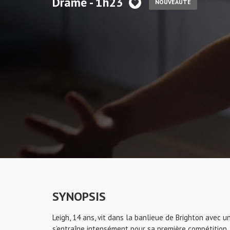
Drame - 1h23
NOUVEAUTÉ
SYNOPSIS
Leigh, 14 ans, vit dans la banlieue de Brighton avec 
s’entraîne intensément pour sa première compétition. 