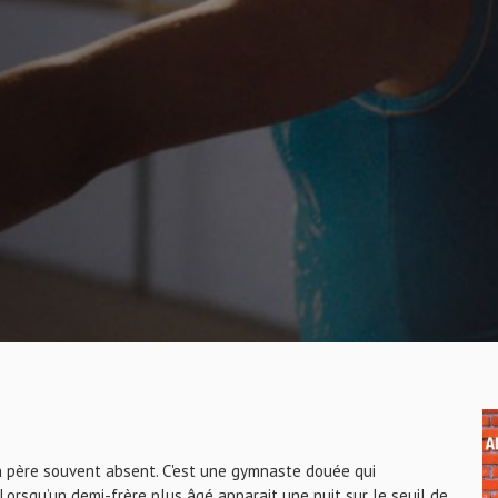
un père souvent absent. C'est une gymnaste douée qui
Lorsqu’un demi-frère plus âgé apparait une nuit sur le seuil de