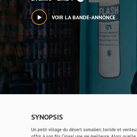
VOIR LA BANDE-ANNONCE
SYNOPSIS
Un petit village du désert somalien, torride et vente
offrir à son fils Cigaal une vie meilleure. Alors qu’el