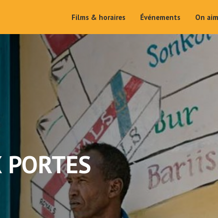
Films & horaires
Événements
On ai
X PORTES