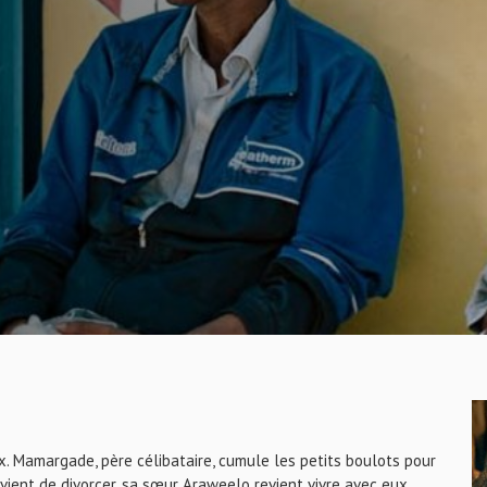
ux. Mamargade, père célibataire, cumule les petits boulots pour
le vient de divorcer, sa sœur Araweelo revient vivre avec eux.