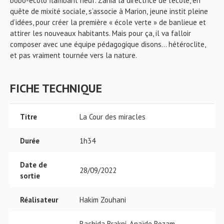
bobo-écolo flambant neuf. Zahia la directrice de l’école, en
quête de mixité sociale, s’associe à Marion, jeune instit pleine
d’idées, pour créer la première « école verte » de banlieue et
attirer les nouveaux habitants. Mais pour ça, il va falloir
composer avec une équipe pédagogique disons… hétéroclite,
et pas vraiment tournée vers la nature.
FICHE TECHNIQUE
Titre
La Cour des miracles
Durée
1h34
Date de
28/09/2022
sortie
Réalisateur
Hakim Zouhani
Rachida Brakni, Anaïde Rozam,