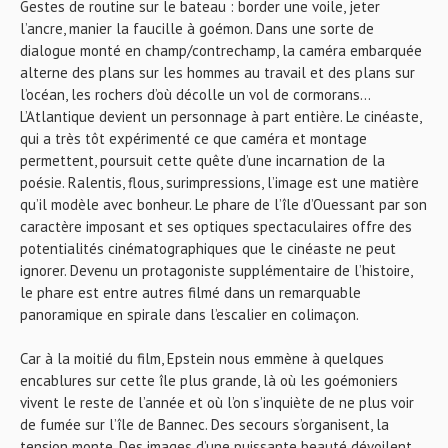
Gestes de routine sur le bateau : border une voile, jeter
l’ancre, manier la faucille à goémon. Dans une sorte de
dialogue monté en champ/contrechamp, la caméra embarquée
alterne des plans sur les hommes au travail et des plans sur
l’océan, les rochers d’où décolle un vol de cormorans…
L’Atlantique devient un personnage à part entière. Le cinéaste,
qui a très tôt expérimenté ce que caméra et montage
permettent, poursuit cette quête d’une incarnation de la
poésie. Ralentis, flous, surimpressions, l’image est une matière
qu’il modèle avec bonheur. Le phare de l’île d’Ouessant par son
caractère imposant et ses optiques spectaculaires offre des
potentialités cinématographiques que le cinéaste ne peut
ignorer. Devenu un protagoniste supplémentaire de l’histoire,
le phare est entre autres filmé dans un remarquable
panoramique en spirale dans l’escalier en colimaçon.
Car à la moitié du film, Epstein nous emmène à quelques
encablures sur cette île plus grande, là où les goémoniers
vivent le reste de l’année et où l’on s’inquiète de ne plus voir
de fumée sur l’île de Bannec. Des secours s’organisent, la
tension monte. Des images d’une puissante beauté dévoilent