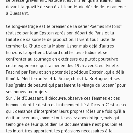
se blesse gravement. Malade il est mis en quarantaine, mais
devant la gravité de son état, Jean-Marie décide de le ramener
à Ouessant.
Ce long-métrage est le premier de la série "Poèmes Bretons"
réalisée par Jean Epstein après son départ de Paris et la
faillite de sa société de production. Il vient tout juste de
terminer La Chute de la Maison Usher, mais déjà d’autres
horizons l’appellent. D’abord quitter les studios et se
confronter au tournage en extérieurs ou plutôt poursuivre
cette expérience qu’il a menée dès 1923 avec Cœur Fidèle.
Fasciné par l’eau et son potentiel poétique Epstein, qui a déjà
filmé la Méditerranée et la Seine, choisit la Bretagne et ses
îles "grains de beauté qui parsèment le visage de l'océan" pour
ses nouveaux projets.
Sur l’ile d’Ouessant, il découvre, observe ces femmes et ces
hommes dont le destin est intimement lié à l’océan. C’est à eux
qu’il demande d’interpréter leurs propres rôles une fois qu’il a
écrit un scénario, somme toute assez anecdotique, mais qui
témoigne de leur quotidien. Le documentaire n’est pas loin et
les intertitres apportent les précisions nécessaires à la