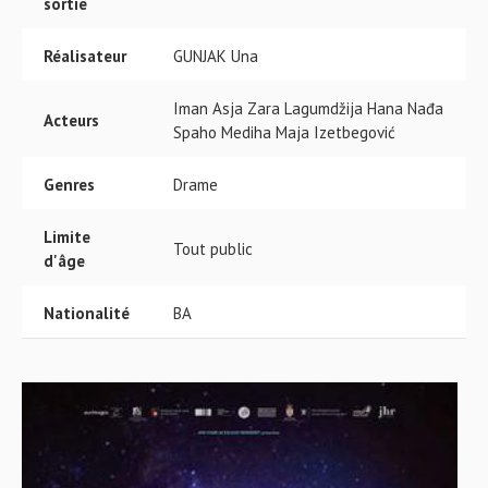
sortie
Réalisateur
GUNJAK Una
Iman Asja Zara Lagumdžija Hana Nađa
Acteurs
Spaho Mediha Maja Izetbegović
Genres
Drame
Limite
Tout public
d'âge
Nationalité
BA