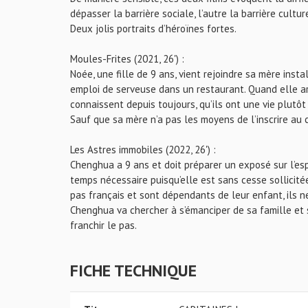
dépasser la barrière sociale, l’autre la barrière cultur
Deux jolis portraits d’héroïnes fortes.
Moules-Frites (2021, 26') :
Noée, une fille de 9 ans, vient rejoindre sa mère inst
emploi de serveuse dans un restaurant. Quand elle ar
connaissent depuis toujours, qu’ils ont une vie plutôt fa
Sauf que sa mère n’a pas les moyens de l’inscrire au 
Les Astres immobiles (2022, 26') :
Chenghua a 9 ans et doit préparer un exposé sur l’esp
temps nécessaire puisqu’elle est sans cesse sollicité
pas français et sont dépendants de leur enfant, ils n
Chenghua va chercher à s’émanciper de sa famille et 
franchir le pas.
FICHE TECHNIQUE