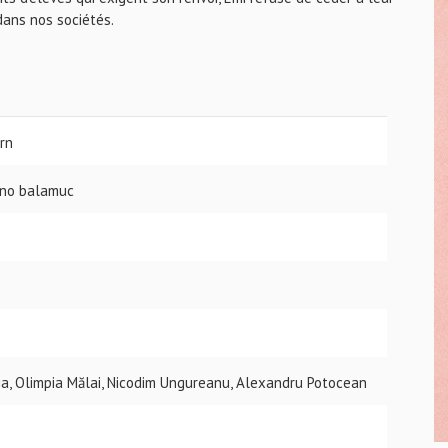
dans nos sociétés.
rn
rno balamuc
mia, Olimpia Mălai, Nicodim Ungureanu, Alexandru Potocean