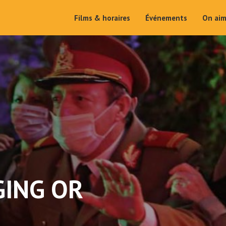
Films & horaires
Événements
On ai
GING OR