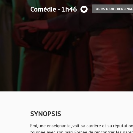
Comédie - 1h46
OURS D'OR - BERLINAL
SYNOPSIS
Emi, une enseignante, voit sa carrière et sa réputati
tournée avec son mari. Forcée de rencontrer les paren