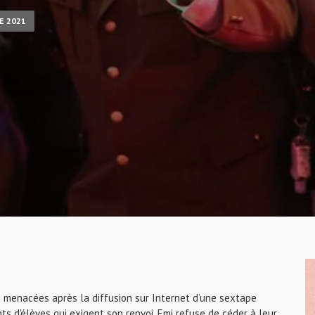
E 2021
on menacées après la diffusion sur Internet d’une sextape
ts d'élèves qui exigent son renvoi, Emi refuse de céder à leur