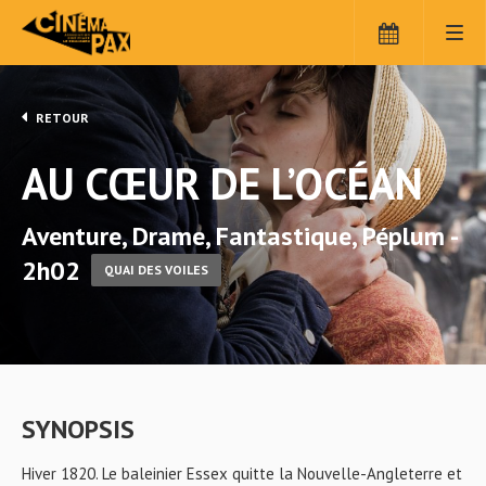
RETOUR
AU CŒUR DE L’OCÉAN
Aventure, Drame, Fantastique, Péplum -
2h02
QUAI DES VOILES
SYNOPSIS
Hiver 1820. Le baleinier Essex quitte la Nouvelle-Angleterre et