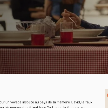
pour un voyage insolite au pays de la mémoire. David, le faux
écorché, énervant, quittent New York pour la Pologne, en