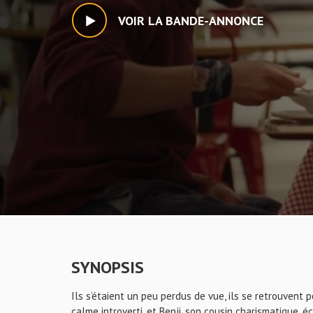
VOIR LA BANDE-ANNONCE
SYNOPSIS
Ils s’étaient un peu perdus de vue, ils se retrouvent 
calme introverti, et Benji, son cousin charismatique, 