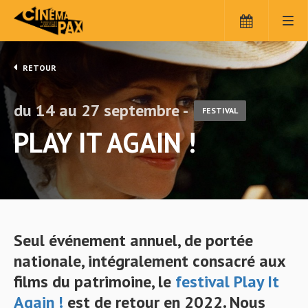
RETOUR
du 14 au 27 septembre -
FESTIVAL
PLAY IT AGAIN !
Seul événement annuel, de portée
nationale, intégralement consacré aux
films du patrimoine, le
festival
Play It
Again !
est de retour en 2022. Nous