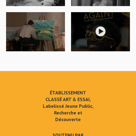
ÉTABLISSEMENT
CLASSÉ ART & ESSAI,
Labelissé Jeune Public,
Recherche et
Découverte
SOUTENU PAR