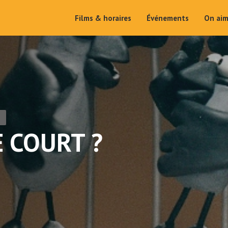
Films & horaires
Événements
On ai
E COURT ?