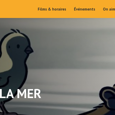
Films & horaires
Événements
On ai
 LA MER