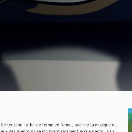
elle l’entend : aller de ferme en ferme, jouer de la musique et
imaux des alentours se montrent rarement accueillants… Et si