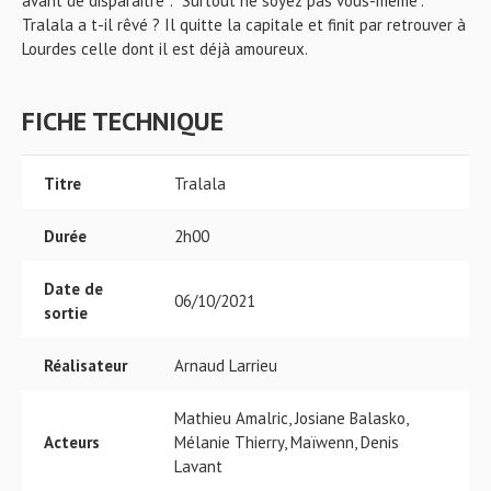
avant de disparaitre : "Surtout ne soyez pas vous-même".
Tralala a t-il rêvé ? Il quitte la capitale et finit par retrouver à
Lourdes celle dont il est déjà amoureux.
FICHE TECHNIQUE
Titre
Tralala
Durée
2h00
Date de
06/10/2021
sortie
Réalisateur
Arnaud Larrieu
Mathieu Amalric, Josiane Balasko,
Acteurs
Mélanie Thierry, Maïwenn, Denis
Lavant