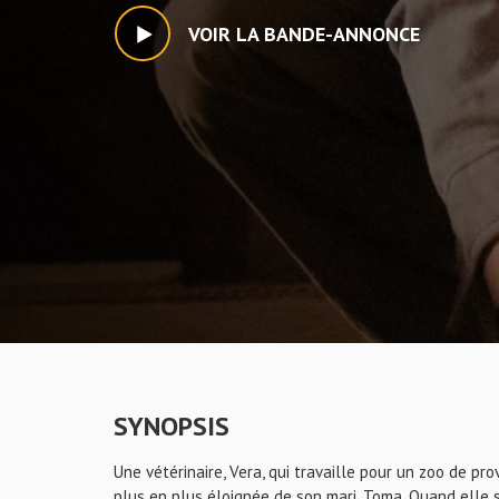
VOIR LA BANDE-ANNONCE
SYNOPSIS
Une vétérinaire, Vera, qui travaille pour un zoo de pr
plus en plus éloignée de son mari, Toma. Quand elle s