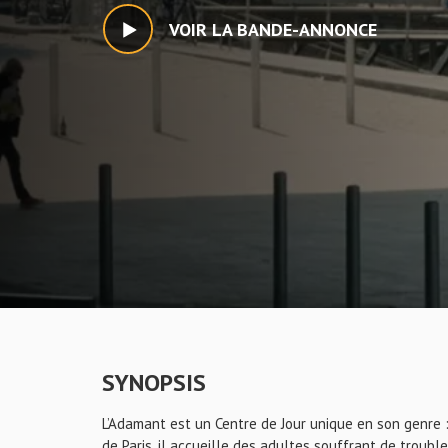
VOIR LA BANDE-ANNONCE
SYNOPSIS
L’Adamant est un Centre de Jour unique en son genre : 
de Paris, il accueille des adultes souffrant de troubl