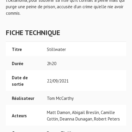
l’Oklahoma, pour soutenir sa fille qu’il connait à peine mais qui
purge une peine de prison, accusée d’un crime qu’elle nie avoir
commis.
FICHE TECHNIQUE
Titre
Stillwater
Durée
2h20
Date de
22/09/2021
sortie
Réalisateur
Tom McCarthy
Matt Damon, Abigail Breslin, Camille
Acteurs
Cottin, Deanna Dunagan, Robert Peters