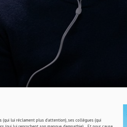
 (qui lui réclament plus d’attention), ses collègues (qui
s (qui lui reprochent son manque d’empathie)... Et pour cause