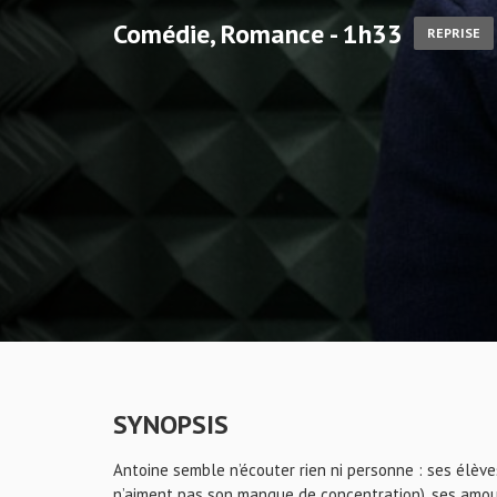
Comédie, Romance - 1h33
REPRISE
SYNOPSIS
Antoine semble n’écouter rien ni personne : ses élèves
n’aiment pas son manque de concentration), ses amour