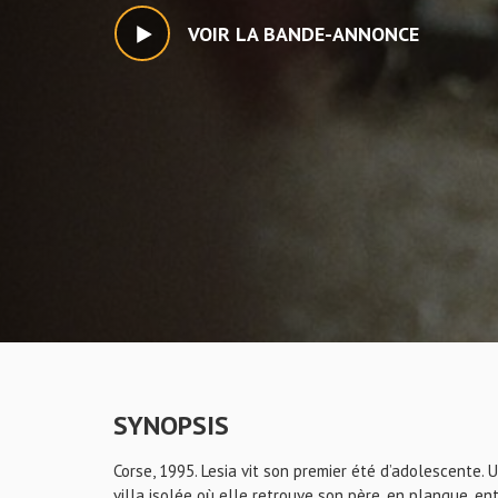
VOIR LA BANDE-ANNONCE
SYNOPSIS
Corse, 1995. Lesia vit son premier été d’adolescente. 
villa isolée où elle retrouve son père, en planque, e