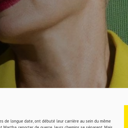
ies de longue date, ont débuté leur carrière au sein du même
t Martha, reporter de guerre, leurs chemins se séparent. Mais