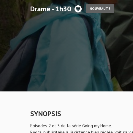
Drame - 1h30
NOUVEAUTÉ
SYNOPSIS
Episodes 2 et 3 de la série Going my Home.
Ryota, publicitaire à l’existence bien réglée, voit sa