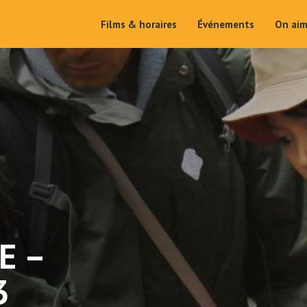
Films & horaires
Événements
On ai
E –
3