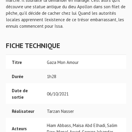
marché. Il souhaite la demander en mariage. C'est alors qu'il
découvre une statue antique du dieu Apollon dans son filet de
pêche, qu’il décide de cacher chez lui. Quand les autorités
locales apprennent l’existence de ce trésor embarrassant, les
ennuis commencent pour Issa.
FICHE TECHNIQUE
Titre
Gaza Mon Amour
Durée
1h28
Date de
06/10/2021
sortie
Réalisateur
Tarzan Nasser
Hiam Abbass, Maisa Abd Elhadi, Salim
Acteurs
Daw, Manal Awad, George Iskandar