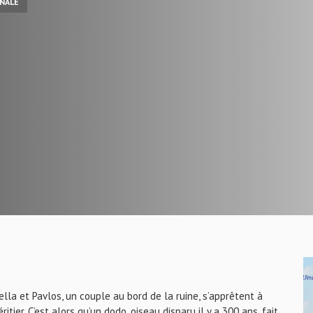
NALE
lla et Pavlos, un couple au bord de la ruine, s’apprêtent à
itier. C’est alors qu’un dodo, oiseau disparu il y a 300 ans, fait