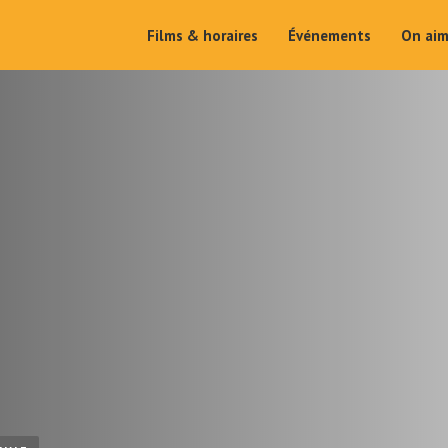
Films & horaires
Événements
On ai