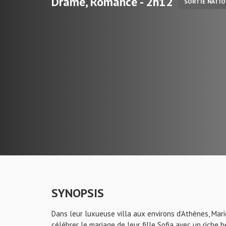
Drame, Romance - 2h12
SORTIE NATIO
SYNOPSIS
Dans leur luxueuse villa aux environs d’Athènes, Marie
célébrer le mariage de leur fille Sofia avec un riche hér