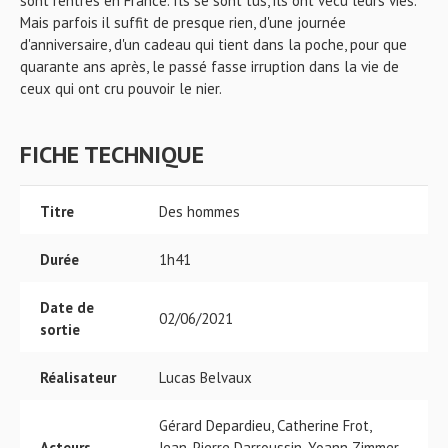
sont rentrés en France. Ils se sont tus, ils ont vécu leurs vies.
Mais parfois il suffit de presque rien, d'une journée
d'anniversaire, d'un cadeau qui tient dans la poche, pour que
quarante ans après, le passé fasse irruption dans la vie de
ceux qui ont cru pouvoir le nier.
FICHE TECHNIQUE
Titre
Des hommes
Durée
1h41
Date de
02/06/2021
sortie
Réalisateur
Lucas Belvaux
Gérard Depardieu, Catherine Frot,
Acteurs
Jean-Pierre Darroussin, Yoann Zimmer,