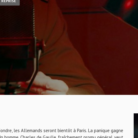
REPRISE
effondre, les Allemands seront bientôt à Paris. La panique gagne
 Un homme, Charles de Gaulle, fraîchement promu général, veut