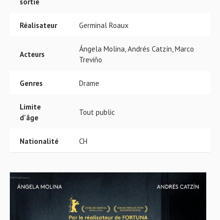
sortie
Réalisateur
Germinal Roaux
Ángela Molina, Andrés Catzín, Marco
Acteurs
Treviño
Genres
Drame
Limite
Tout public
d'âge
Nationalité
CH