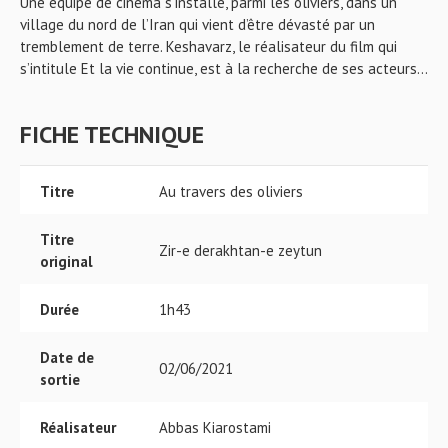
Une équipe de cinéma s’installe, parmi les oliviers, dans un
village du nord de l’Iran qui vient d’être dévasté par un
tremblement de terre. Keshavarz, le réalisateur du film qui
s’intitule Et la vie continue, est à la recherche de ses acteurs...
FICHE TECHNIQUE
Titre
Au travers des oliviers
Titre
Zir-e derakhtan-e zeytun
original
Durée
1h43
Date de
02/06/2021
sortie
Réalisateur
Abbas Kiarostami