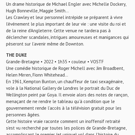
Un drame historique de Michael Engler avec Michelle Dockery,
Hugh Bonneville, Maggie Smith…
Les Crawley et leur personnel intrépide se préparent à vivre
l’événement le plus important de leur vie : une visite du roi et
de la reine d’Angleterre. Cette venue ne tardera pas à
déclencher scandales, intrigues amoureuses et manigances qui
pèseront sur l’avenir même de Downton.
THE DUKE
Grande-Bretagne • 2022 • 1h35 • couleur • VOSTF
Une comédie historique de Roger Michell avec Jim Broadbent,
Helen Mirren, Fionn Whitehead…
En 1961, Kempton Bunton, un chauffeur de taxi sexagénaire,
vole à la National Gallery de Londres le portrait du Duc de
Wellington peint par Goya. Il envoie alors des notes de rançon,
menaçant de ne rendre le tableau qu’à condition que le
gouvernement rende l’accès à la télévision gratuit pour les
personnes âgées.
Cette histoire vraie raconte comment un inoffensif retraité
s’est vu recherché par toutes les polices de Grande-Bretagne,
accomplissant le premier (et unique) vol dans l’histoire du