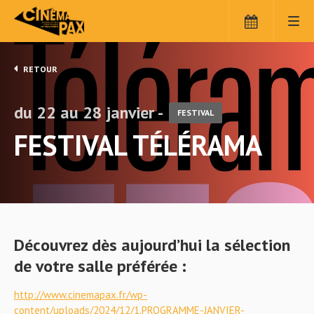
Panneau de gestion des cookies
RETOUR
du 22 au 28 janvier -
FESTIVAL
FESTIVAL TÉLÉRAMA
Découvrez dès aujourd’hui la sélection
de votre salle préférée :
http://www.cinemapax.fr/wp-
content/uploads/2024/12/1.PROGRAMME-JANVIER-