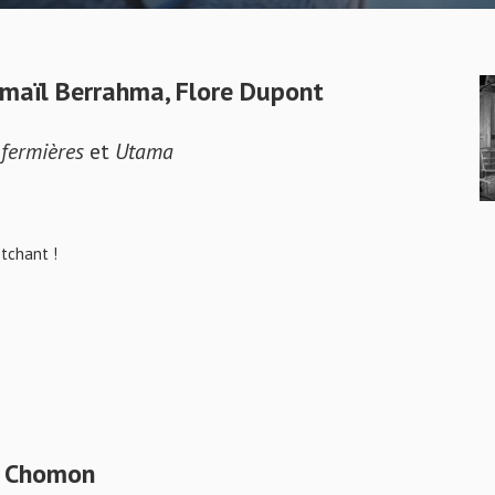
maïl Berrahma, Flore Dupont
s fermières
et
Utama
tchant !
e Chomon