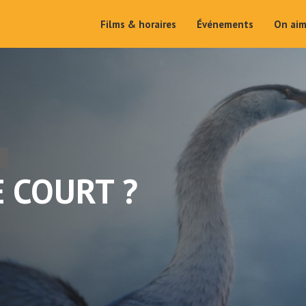
Films & horaires
Événements
On ai
E COURT ?