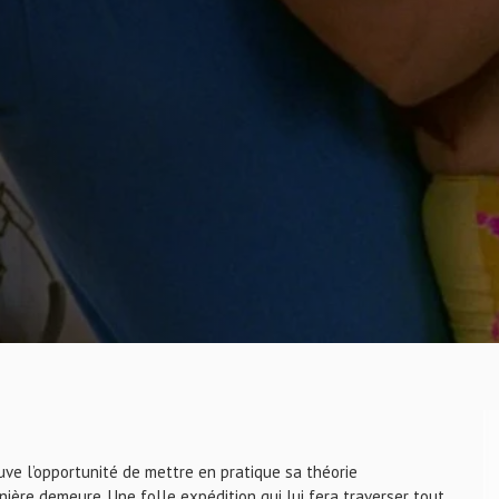
uve l’opportunité de mettre en pratique sa théorie
ière demeure. Une folle expédition qui lui fera traverser tout