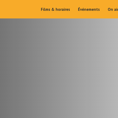
Films & horaires
Événements
On a