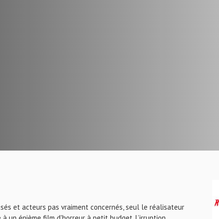
sés et acteurs pas vraiment concernés, seul le réalisateur
à un énième film d'horreur à petit budget. L’irruption