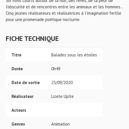
Six films courts autour de la nuit, des rêves, de la peur de
l'obscurité et de rencontres entre les animaux et les hommes…
Cinq jeunes réalisateurs et réalisatrices à l’imagination fertile
pour une promenade poétique nocturne.
FICHE TECHNIQUE
Titre
Balades sous les étoiles
Durée
0h49
Date de sortie
23/09/2020
Réalisateur
Lizete Upīte
Acteurs
Genres
Animation