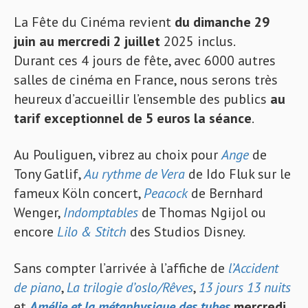
La Fête du Cinéma revient
du dimanche 29
juin au mercredi 2 juillet
2025 inclus.
Durant ces 4 jours de fête, avec 6000 autres
salles de cinéma en France, nous serons très
heureux d’accueillir l’ensemble des publics
au
tarif exceptionnel de 5 euros la séance
.
Au Pouliguen, vibrez au choix pour
Ange
de
Tony Gatlif,
Au rythme de Vera
de Ido Fluk sur le
fameux Köln concert,
Peacock
de Bernhard
Wenger,
Indomptables
de Thomas Ngijol ou
encore
Lilo & Stitch
des Studios Disney.
Sans compter l’arrivée à l’affiche de
l’Accident
de piano
,
La trilogie d’oslo/Rêves
,
13 jours 13 nuits
et
Amélie et la métaphysique des tubes
mercredi