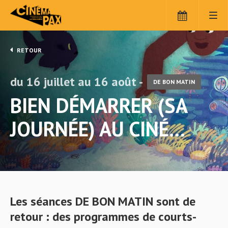
RETOUR
du 16 juillet au 16 août -
DE BON MATIN
BIEN DÉMARRER (SA
JOURNÉE) AU CINÉ…
Les séances DE BON MATIN sont de
retour : des programmes de courts-